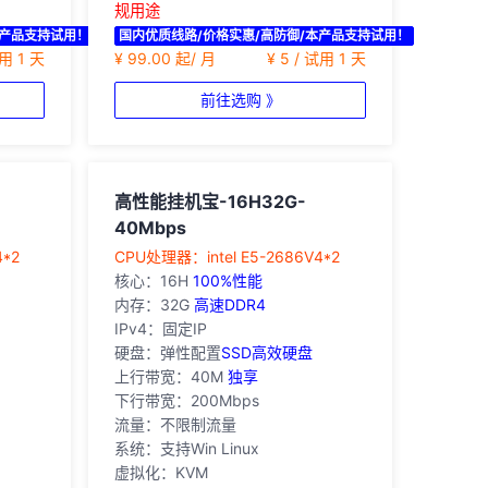
规用途
本产品支持试用！
国内优质线路/价格实惠/高防御/本产品支持试用！
试用 1 天
¥ 99.00 起/ 月
¥ 5 / 试用 1 天
前往选购 》
高性能挂机宝-16H32G-
40Mbps
4*2
‎CPU处理器：intel E5-2686V4*2
核心：16H
100%性能
内存：32G
高速DDR4
IPv4：固定IP
硬盘：弹性配置
SSD高效硬盘
上行带宽：40M
独享
下行带宽：200Mbps
流量：不限制流量
系统：支持Win Linux
虚拟化：KVM