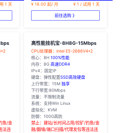
试用 1 天
¥ 18.00 起/ 月
¥ 1 / 试用 1 天
前往选购 》
bps
高性能挂机宝-8H8G-15Mbps
4*2
‎CPU处理器：intel E5-2686V4*2
核心：8H
100%性能
内存：8G
高速DDR4
IPv4：固定IP
硬盘：弹性配置
SSD高效硬盘
上行带宽：15M
独享
下行带宽:80Mbps
流量：不限制流量
系统：支持Win Linux
虚拟化：KVM
防御：100G高防
钓鱼/金
禁止：建站/长时间占用/挖矿/钓鱼/金
违法违
融/翻墙/端口扫描/代理发包等违法违