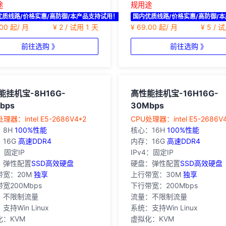
途
规用途
优质线路/价格实惠/高防御/本产品支持试用！
国内优质线路/价格实惠/高防御/
.00 起/ 月
¥ 2 / 试用 1 天
¥ 69.00 起/ 月
¥ 5 / 
前往选购 》
前往选购 》
能挂机宝-8H16G-
高性能挂机宝-16H16G-
bps
30Mbps
处理器：intel E5-2686V4*2
‎CPU处理器：intel E5-2686V
：8H
100%性能
核心：16H
100%性能
16G
高速DDR4
内存：16G
高速DDR4
4：固定IP
IPv4：固定IP
：弹性配置
SSD高效硬盘
硬盘：弹性配置
SSD高效硬盘
带宽：20M
独享
上行带宽：30M
独享
宽200Mbps
下行带宽：200Mbps
：不限制流量
流量：不限制流量
支持Win Linux
系统：支持Win Linux
化：KVM
虚拟化：KVM