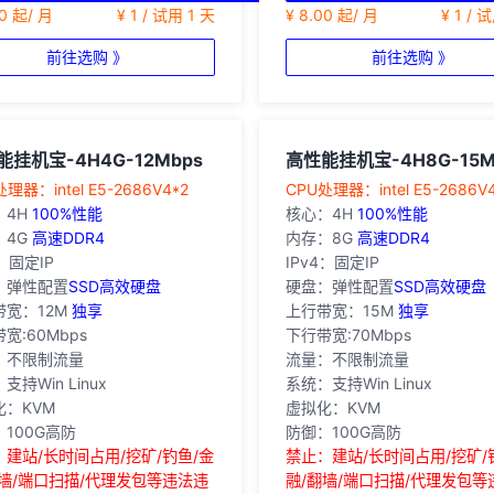
00 起/ 月
¥ 1 / 试用 1 天
¥ 8.00 起/ 月
¥ 1 / 
前往选购 》
前往选购 》
能挂机宝-4H4G-12Mbps
高性能挂机宝-4H8G-15M
处理器：intel E5-2686V4*2
‎CPU处理器：intel E5-2686V
：4H
100%性能
核心：4H
100%性能
：4G
高速DDR4
内存：8G
高速DDR4
4：固定IP
IPv4：固定IP
：弹性配置
SSD高效硬盘
硬盘：弹性配置
SSD高效硬盘
带宽：12M
独享
上行带宽：15M
独享
宽:60Mbps
下行带宽:70Mbps
：不限制流量
流量：不限制流量
支持Win Linux
系统：支持Win Linux
化：KVM
虚拟化：KVM
100G高防
防御：100G高防
：建站/长时间占用/挖矿/钓鱼/金
禁止：建站/长时间占用/挖矿/
翻墙/端口扫描/代理发包等违法违
融/翻墙/端口扫描/代理发包等