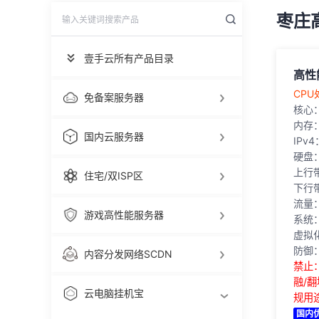
枣庄
壹手云所有产品目录
高性
‎CPU
免备案服务器
核心
内存
国内云服务器
IPv
硬盘
上行
住宅/双ISP区
下行带
流量
游戏高性能服务器
系统：
虚拟
防御：
内容分发网络SCDN
禁止
融/
云电脑挂机宝
规用
国内