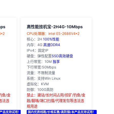
ps
高性能挂机宝-2H4G-10Mbps
4*2
‎CPU处理器：intel E5-2686V4*2
核心：2H
100%性能
内存：4G
高速DDR4
IPv4：固定IP
硬盘：弹性配置
SSD高效硬盘
上行带宽：10M
独享
下行带宽:50Mbps
流量：不限制流量
系统：支持Win Linux
虚拟化：KVM
防御：100G高防
钓鱼/金
禁止：建站/长时间占用/挖矿/钓鱼/金
违法违
融/翻墙/端口扫描/代理发包等违法违
规用途
本产品支持试用！
国内优质线路/价格实惠/高防御/本产品支持试用！