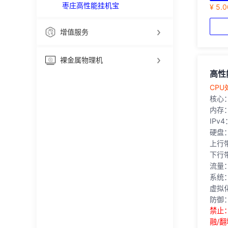
枣庄高性能挂机宝
¥ 5.
增值服务
裸金属物理机
高性
‎CPU
核心
内存
IPv
硬盘
上行
下行带
流量
系统：
虚拟
防御：
禁止
融/