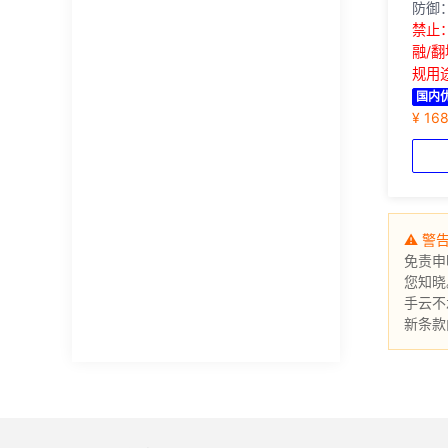
防御：
禁止
融/
规用
国内
¥ 16
⚠ 警
免责申
您知晓
手云不
新条款