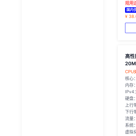
规用
国内
¥ 38
高性
20M
‎CPU
核心
内存：
IPv
硬盘
上行
下行带
流量
系统：
虚拟