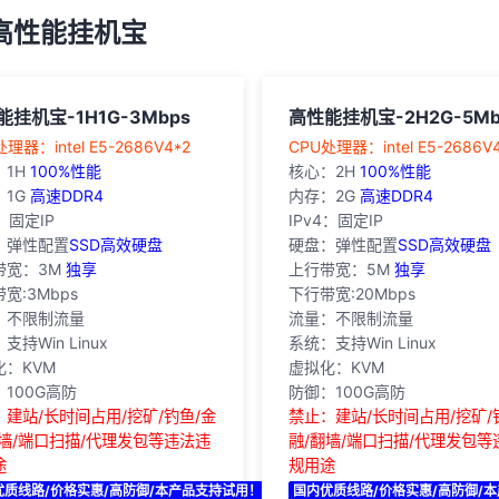
高性能挂机宝
能挂机宝-1H1G-3Mbps
高性能挂机宝-2H2G-5Mb
处理器：intel E5-2686V4*2
‎CPU处理器：intel E5-2686V
：1H
100%性能
核心：2H
100%性能
：1G
高速DDR4
内存：2G
高速DDR4
4：固定IP
IPv4：固定IP
：弹性配置
SSD高效硬盘
硬盘：弹性配置
SSD高效硬盘
带宽：3M
独享
上行带宽：5M
独享
宽:3Mbps
下行带宽:20Mbps
：不限制流量
流量：不限制流量
支持Win Linux
系统：支持Win Linux
化：KVM
虚拟化：KVM
100G高防
防御：100G高防
：建站/长时间占用/挖矿/钓鱼/金
禁止：建站/长时间占用/挖矿/
翻墙/端口扫描/代理发包等违法违
融/翻墙/端口扫描/代理发包等
途
规用途
优质线路/价格实惠/高防御/本产品支持试用！
国内优质线路/价格实惠/高防御/