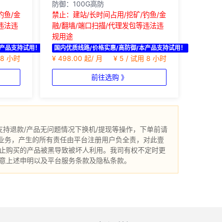
防御：100G高防
钓鱼/金
禁止：建站/长时间占用/挖矿/钓鱼/金
违法违
融/翻墙/端口扫描/代理发包等违法违
规用途
本产品支持试用！
国内优质线路/价格实惠/高防御/本产品支持试用！
用 8 小时
¥ 498.00 起/ 月
¥ 5 / 试用 8 小时
前往选购 》
持退款/产品无问题情况下换机/提现等操作，下单前请
规业务，产生的所有责任由平台注册用户负全责，对此壹
止购买的产品被黑导致被坏人利用。我司有权不定时更
意上述申明以及平台服务条款及隐私条款。