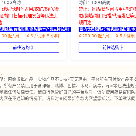
100G高防
防御：100G高防
：建站/长时间占用/挖矿/钓鱼/金
禁止：建站/长时间占用/挖矿/
翻墙/端口扫描/代理发包等违法违
融/翻墙/端口扫描/代理发包等
途
规用途
优质线路/价格实惠/高防御/本产品支持试用！
国内优质线路/价格实惠/高防御/
8.00 起/ 月
¥ 5 / 试用 8 小时
¥ 299.00 起/ 月
¥ 5 / 试
前往选购 》
前往选购 》
告：
明：网络虚拟产品非实物产品不支持7天无理由，平台所有可付款产品不支
。所有产品禁止用于含诈骗、赌博、色情、木马、病毒，vpn等违法违
承担任何法律责任。请自行保管好自己的平台账号，请勿使用简易密码防
内容在不通知的情况下，请及时查阅最新条款内容望您知晓。下单默认同