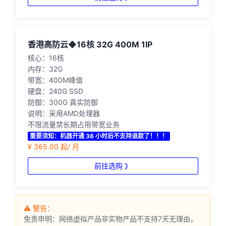
香港高防云◆16核 32G 400M 1IP
核心：16核
内存：32G
带宽：400M峰值
硬盘：240G SSD
防御：300G 真实防御
说明：采用AMD处理器
不限流量禁长期占用带宽业务
重要须知：机器开通 36 小时后不支持退款了！！！
¥ 365.00 起/ 月
前往选购 》
⚠ 警告：
免责申明：网络虚拟产品非实物产品不支持7天无理由，